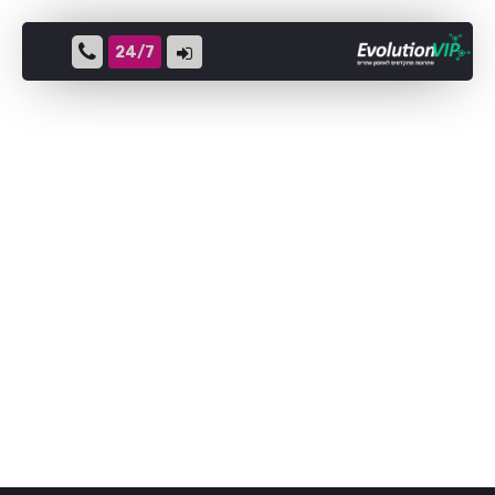
24/7
שרתים וירטואלים לינוקס
שרתי LINUX
שרתי WINDOWS