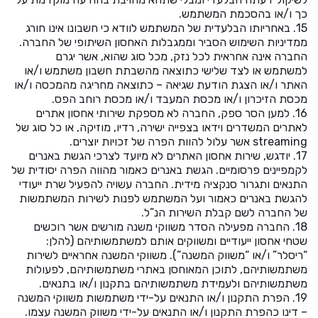
כך ו/או בהסכמת המשתמש.
15. באחריותו הבלעדית של המשתמש לוודא כי חשבונו אינו חורג
ממדיניות השימוש הסביר וממגבלות האחסון השיתופי של החברה.
החברה אינה אחראית לכל נזק, מכל סוג שהוא, אשר יגרם
למשתמש או לצד שלישי כתוצאה מהשבתת חשבון משתמש ו/או
האתר ו/או הצגת הודעת שגיאה – כתוצאה מחריגה מהמכסה ו/או
מכסת הזיכרון ו/או מכסת המעבד ו/או מכסת רוחב הפס.
16. למען הסר ספק, החברה לא מספקת שירותי אחסון אתרים
לאתרים המשדרים וידאו בצפייה ישירה, רדיו, מוזיקה, או כל סוג של
streaming אשר עלול להוות הפרה של זכויות יוצרים.
17. יודגש, שירות אחסון האתרים לא מיועד לצרכי הגשת באנרים
לקמפיינים פרסומיים. הגשת באנרים כאמור מהווה הפרה יסודית של
התנאים ותגרור סנקציה מידית. החברה עשויה להפעיל שרת ייעודי
להגשת באנרים כאמור ועל המשתמש לפנות לשירות המשתמשות
של החברה לשם קבלת השירות הנ”ל.
18. החברה מפעילה הסדר משווקי משנה מורשים אשר רוכשים
שטחי אחסון ייעודיים ומשווקים אותם למשתמשותיהם (להלן:
“ריסלר” ו/או “משווק המשנה”). משווקי המשנה אחראיים לשירות
משתמשותיהם, לתוכן המאוחסן באתרי משתמשותיהם, לפעולות
משתמשותיהם ולעמידת משתמשותיהם בתקנון ו/או בתנאים.
19. הפרת התקנון ו/או התנאים על-ידי משתמשות משווקי המשנה
– דינו כהפרת התקנון ו/או התנאים על-ידי משווק המשנה עצמו.