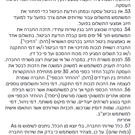
העסקה.
53. אין בביטול עסקה ובמתן הודעת הביטול כדי לפתור את
המשתמש מתשלום עבור שירותים אותם צרך בפועל עד למועד
חיוב אמצעי התשלום בפועל.
54. במקרה שבוצע חיוב בגין שירות עתידי, תזכה החברה את
המשתמש תוך 14 ימים מיום קבלת הודעת הביטול, בתשלום אחד
או באמצעות ביטול החיוב בכרטיס האשראי (להלן: “הזיכוי”).
החברה רשאית לנכות מהזיכוי את דמי הביטול ו/או דמי ההתקנה
ו/או כל תשלום המגיע לה מכוח ההסכם ועל פי כל דין.
55. לפנים משורת הדין, במקרה של אי שביעות רצון משרתי החברה,
החברה תעניק למשתמש או למשווק המשנה את הזכות לבטל את
העסקה ולקבל החזר כספי מלא, 30 ימים מתחילת ההתקשרות
החוזית בין הצדדים (להלן: “ההחזר הכספי”). החברה שומרת
לעצמה את הזכות לנכות דמי התקנה, דמי ניהול ותשלומים נוספים.
56. ההחזר הכספי תקף אך ורק למשתמשות אשר רכשו חבילת
אחסון אתרים ולמשווקי משנה מורשים (ריסלר). ההחזר הכספי אינו
תקף בנוגע לשרתים ייעודיים, שרתי מיקום משותף, דמי ניהול, דמי
התקנה, שמות דומיין שנרכשו, תכניות ושירותים אשר הותאמו אישית
למשתמש וכיוצ”ב.
אחריות
57. כלל שירותי החברה, בלי יוצא מן הכלל, ניתנים לשימוש As is
(כמות שהם). על כן, מצהיר המשתמש כי בדק את שירותי החברה