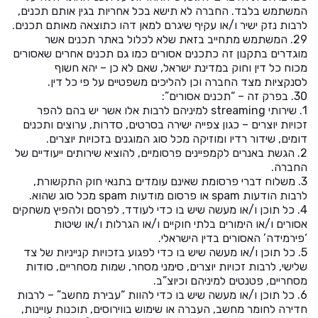
המשתמש בלבד. החברה לא תישא בכל אחריות בגין אותם תכנים,
לרבות נזק ישיר ו/או עקיף שיגרם למאן דהו כתוצאה מאותם תכנים.
29. המשתמש מתחייב בזאת שלא לכלול באתר תכנים אשר
מוגדרים בתקנון זה כתכנים אסורים כמו גם תכנים אחרים שאסורים
מכוח כל דין וחוק במדינת ישראל, שאם לא כן – יהא חשוף
לסנקציות מצד החברה וכן להליכים משפטיים על פי כל דין.
30. בפרק זה – “תכנים אסורים”:
1. שירותי streaming למיניהם לרבות אלו אשר יש בהם להפר
זכויות יוצרים – כגון צפייה ישירה בסרטים, סדרות, ערוצים ותכנים
דומים, שידור רדיו ומוזיקה מכל סוג המוגנים בזכויות יוצרים.
2. הגשת באנרים לקמפיינים פרסומיים, להוציא שירותים ייעודיים של
החברה.
3. משלוח דברי פרסומת שאינם עומדים בתנאי חוק התקשורת,
לרבות הודעות spam או פרסום מודעות spam מכל סוג שהוא.
4. כל תוכן ו/או מעשה שיש בו כדי לעודד, לפרסם ולהפיץ משחקים
אסורים ו/או הימורים בלתי חוקיים ו/או הגרלות ו/או שיטות
‘פירמידה’ האסורים בדין הישראלי.
5. כל תוכן ו/או מעשה שיש בו כדי לפגוע בזכויות קנייניות של צד
שלישי, לרבות זכויות יוצרים, סימני מסחר, שמות מסחריים, סודות
מסחריים, פטנטים למיניהם וכיוצ”ב.
6. כל תוכן ו/או מעשה שיש בו כדי להוות “עבירת מחשב” – לרבות
חדירה לחומר מחשב, העברה או שימוש בווירוסים, תוכנות עויינות,