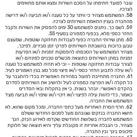
עובר למועד חתימתו על הסכם השירות ומצא אותם מתאימים
לצרכיו.
58. המשתמש מצהיר כי וויתר על כל טענה ו/או תביעה ו/או דרישה
מהחברה בעניין התאמת השירותים לצרכיו.
59. לשם כך, ניתנים למשתמש 30 ימים להפסיק את השירות ולקבל
החזר כספי מלא, בכפוף למפורט בסעיף 55.
60. מתן שירותי החברה כפוף לעבודות תחזוקה שוטפות, שמעצם
טבען כרוכות בהשבתת השירותים לפרקי זמן סבירים. לפיכך,
מצהיר המשתמש על הסכמתו להפסקות זמניות ו/או הפרעות
זמניות במתן השירותים כתוצאה מכשלים טכניים למיניהם ו/או
לצורך עבודות תחזוקה שוטפות – וכי לא תהיה למשתמש כל טענה
ו/או עילה לתבוע החזר כספי ו/או פיצוי מכל סוג בגין האמורים לעיל.
61. החברה מתחייבת לפעול במהירות האפשרית בכדי להתגבר על
כל תקלה ו/או הפרעה כמפורט לעיל ולהשיב את השירותים לסדרם
בהקדם האפשרי. יובהר בשנית, כי אין בתקלות ובאי הסדרים
כאמור, כדי להוות עילה לפיצוי ו/או זיכוי ו/או שיפוי ו/או תביעה מצד
המשתמש את החברה.
62. חרף הסרת האחריות מעל כתפי החברה, ומכל מקום שהוא, לא
תישא החברה בנזקים שגובהם מעל לסכום החודשי ששילם
המשתמש לחברה בשלושת החודשים שקדמו לאירוע הנזק. הנך
מצהיר, כי הגבלת אחריות זו מקובלת עליך והיא תוצאה של חלוקת
סיכונים בינך ובין החברה.