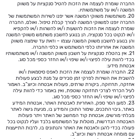
החברה שומרת לעצמה את הזכות להטיל סנקציות על משווק
המשנה ו/או על משתמשותיו.
20. משתמשות משווקי המשנה אשר יפנו לשירות המשתמשות של
החברה יופנו למשווקי המשנה לצורך קבלת טיפול. ואולם, החברה
שומרת לעצמה את הזכות להשעות ו/או להשהות ו/או להקפיא
ו/או לנקוט בכל סנקציה, הן בנוגע לחשבון משתמש משווקי המשנה
והן בנוגע לחשבון משווק המשנה עצמו – וזאת עד שימצה משווק
המשנה את אחריותו כלפי המשתמש או כלפי החברה.
21. אין בהטלת סנקציות על חשבון משווק המשנה ו/או משתמשותיו
בכדי להוות עילה לפיצוי ו/או שיפוי ו/או החזר כספי מכל סוג.
אבטחת מידע:
22. החברה שומרת לעצמה את הזכות לאפס סיסמאות ו/או
להשבית את השירות לפרקי זמן סבירים על מנת לבצע פעולות
אחזקה, תחזוקה, ביקורת שרתים, פעולות אבטחה וכיוצ”ב. האמור
לעיל הכרחי לצרכי תחזוקה שוטפת, ואין באמור כדי להוות עילה
לפיצוי ו/או שיפוי ו/או החזר כספי מכל סוג.
23. למען הסר ספק, האחריות לאבטחת האתר, אבטחת המידע
באתר, גיבוי התכנים, שימור התוכן והמידע בו, מניעת גישה לאתר
מבלתי מורשים, אבטחת קוד המחשב של האתר ויתר פעולות
האבטחה הנדרשות, מוטלות על המשתמש בלבד ועליו לנקוט בכל
פעולה בכדי להגן ולאבטח את האתר והנתונים בו, לרבות התייעצות
עם מומחה אבטחת רשת וכיוצ”ב.