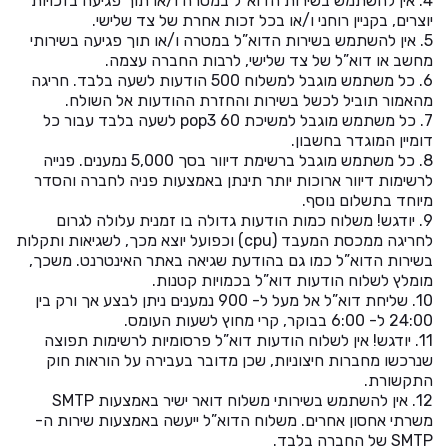
4. אין להשתמש בשירות הדוא”ל במטרה ו/או תוך פגיעה בזכויות
יוצרים, בקניין רוחני ו/או בכל זכות אחרת של צד שלישי.
5. אין להשתמש בשירות הדוא”ל במטרה ו/או תוך פגיעה בשירותי
מחשב או דוא”ל של צד שלישי, לרבות החברה עצמה.
6. כל משתמש מוגבל למשלוח 500 הודעות לשעה בלבד. חריגה
מהאמור תוביל לכשל בשירות והחזרת ההודעות אל השולח.
7. כל משתמש מוגבל למשיכת 60 pop3 לשעה בלבד עבור כל
דומיין המוגדר בחשבון.
8. כל משתמש מוגבל ברשימת דיוור בסך 5,000 נמענים. פנייה
לרשימות דיוור ארוכות יותר תינתן באמצעות פניה לחברה והסדר
מיוחד בתשלום נוסף.
9. יודגש! משלוח כמות הודעות גדולה בו זמנית עלולה לגרום
לחריגה ממכסת המעבד (cpu) וכפועל יוצא מכך, לשגיאות ותקלות
בשירות הדוא”ל כמו גם בהודעת שגיאה באתר האינטרנט. משכך,
מומלץ לשלוח הודעות דוא”ל בכמויות קטנות.
10. שליחת דוא”ל אל מעל ל- 900 נמענים ניתן לבצע אך ורק בין
24:00 ל- 6:00 בבוקר, קרי מחוץ לשעות העומס.
11. יודגש! אין לשלוח הודעות דוא”ל פרסומיות לרשימות תפוצה
שנרכשו מחברות חיצוניות, שכן מדובר בעבירה על הוראות חוק
התקשורת.
12. אין להשתמש בשירותי משלוח דואר ישיר באמצעות SMTP
משרתי אחסון אחרים. משלוח הדוא”ל ייעשה באמצעות שירות ה-
SMTP של החברה בלבד.