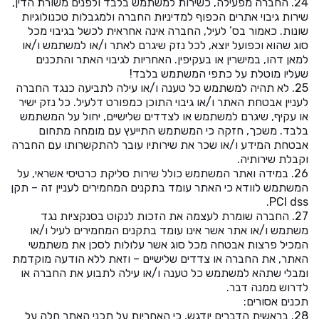
24. החברה מפעילה, כשירות למשתמש בלבד ולפנים משורת הדין,
שירות גיבוי אתרים הכפוף למדיניות החברה ולמגבלות טכנולוגיות
שונות. כאמור בס’ לעיל, החברה אינה אחראית לכשל בגיבוי מכל
סוג שהוא וכפועל יוצא, לכל נזק שיגרם לאתר ו/או למשתמש ו/או
למאן דהו, במישרין או בעקיפין. האחריות לגיבוי האתר והתכנים
שעליו מוטלת על כתפי המשתמש בלבד!
25. לא תהיה למשתמש כל טענה ו/או עילה לתביעה כנגד החברה
לעניין אבטחת האתר ו/או גיבוי התוכן כמפורט דלעיל. כל נזק ישיר
או עקיף, שיגרם למשתמש או לצדדים שלישיים, יחול על המשתמש
בלבד. משכך, חזקה כי המשתמש התייעץ עם מומחה מתחום
אבטחת המידע ו/או שכר את שירותיו עובר להתקשרותו עם החברה
וקבלת שירותיה.
26. במידה ואתר המשתמש כולל שירות סליקת כרטיסי אשראי, על
המשתמש לוודא כי האתר עומד בתקנים המחמירים לעניין זה – תקן
PCI dss.
27. החברה שומרת לעצמה את הזכות לנקוט בסנקציות נגד
משתמש ו/או אתר אשר אינו עומד בתקנים המחמירים לעיל ו/או
המכיל פרצות אבטחה מכל סוג אשר עלולות לסכן את משתמשי
האתר, את החברה או צדדים שלישיים – וזאת ללא הודעה מוקדמת
ומבלי שתהא למשתמש כל טענה ו/או עילה לתבוע את החברה או
לדרוש ממנה דבר.
תכנים אסורים:
28. בראשית הדברים יודגש, כי האחריות על תכני האתר חלה על