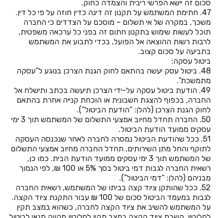
סכום זה יישא הפרשי ריבית והצמדה כחוק.
47. חתימת המשתמש על תקנון זה דינה כדין חוזה על פי כל דין.
משכך, במקרה של אי תשלום – מוסכם על הצדדים כי החברה
תוכל לעשות שימוש בתקנון חתום זה בפני כל ערכאה משפטית,
לרבות רשות ההוצאה אל הפועל, בכדי לתבוע את המשתמש
בתביעה על סכום קצוב.
ביטול עסקה:
48. ביטול עסק יעשה בהתאם לחוק הגנת הצרכן בנוגע ל”עסקה
מתמשכת”.
49. הודעת ביטול עסקה על-ידי הצרכן תיעשה בכתב ותישלח אל
החברה, בכפוף להצגת חשבונית או הוכחת קנייה אחרת בהתאם
לחוק הגנת הצרכן (להלן: “הודעת הביטול”).
50. החברה תחדל מחיוב אמצעי התשלום של המשתמש תוך 3 ימי
עסקים ממועד הודעת הביטול.
51. ככל שהודעת הביטול נמסרה לחברה לאחר שנכנסה העסקה
לתוקף והחל מתן השירותים, תחדל החברה מחיוב אמצעי התשלום
של המשתמש תוך 3 ימי עסקים ממועד הודעת הבית. כמו כן,
רשאית החברה לגבות דמי ביטול בסך 5% או 100 ₪, לפי הנמוך
מבניהם (להלן: “דמי הביטול”).
52. ככל שהותקן ציוד קצה בביתו של המשתמש, רשאית החברה
לגבות במעמד הביטול סכום של 100 ₪ עבור התקנת ציוד הקצה.
על המשתמש להשיב את ציוד הקצה לחברה, כשהוא במצב תקין
לחלוטין. השבת ציוד הקצה במצב תקין לחלוטין מהווה תנאי לביטול