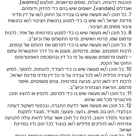
תוכנות זדוניות, רוגלות, סוסים טרויאניים, תולעים (worms),
ואנדלים (vandals), יישומים שיש בהם כדי להזיק ודומיהם.
7. כל תוכן ו/או מעשה שיש בו עבירה על החוק ו/או על דין מדיני
מדינת ישראל ו/או שיש בו כדי לפגוע ברגשות הציבור ו/או ברגשות
ציבור מסוים מן הציבור.
8. כל תוכן ו/או מעשה שיש בו כדי לפגוע בפרטיותו של אחר, לרבות
פרסום שמו, פרטיו האישיים, פרטי התשלום שלו וכיוצ”ב.
9. כל תוכן ו/או מעשה שיש בו כדי לפרסם את זהותם של קטינים,
לרבות תמונתם, שמם, פרטיהם, מענם או כל דרך התקשרות עימם
– למעט פרסומים שנעשו על פי כל דין ובהסכמת האפוטרופוס
החוקי של הקטין.
10. כל תוכן ו/או מעשה שיש בו כדי לעודד, להנחות, לתמוך, לסייע
לעבירה פלילית ו/או לכל עבירה על פי כל דין מדיני מדינת ישראל,
לרבות דיני לשון הרע, פגיעה בפרטיות, צווים משפטיים, איסור
פרסום, הוראות הצנזורה וכיוצ”ב.
11. כל תוכן ו/או מעשה שיש בו כדי לפרסם, להפיץ או להציג תוכן
פורנוגרפי מכל סוג שהוא.
12. כל תוכן ואו מעשה אשר לדעת החברה, ובכפוף לשיקול דעתה
הבלעדי, הינו גס, מאיים, גזעני, פוגעני, מטריד, מנוגד לתקנת
הציבור ולסדר הטוב, לרבות כל תוכן אשר עלול להוות עילה לתביעה
אזרחית ו/או להליכים פליליים ו/או בניגוד לכל חוק ודין במדינת
ישראל.
13. כל תוכן ו/או מעשה המנוגד לכללי השימוש הראויים ברשת