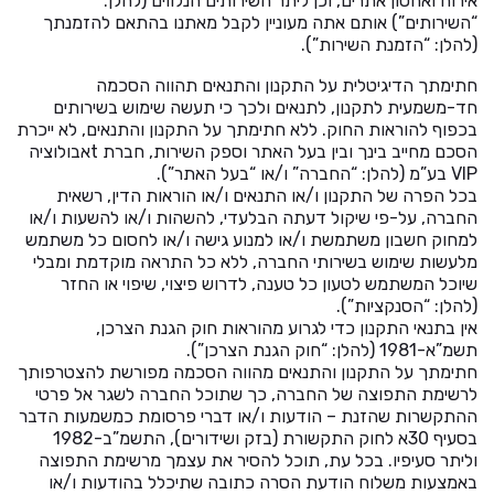
אירוח ואחסון אתרים, וכן ליתר השירותים הנלווים (להלן:
“השירותים”) אותם אתה מעוניין לקבל מאתנו בהתאם להזמנתך
(להלן: “הזמנת השירות”).
חתימתך הדיגיטלית על התקנון והתנאים תהווה הסכמה
חד-משמעית לתקנון, לתנאים ולכך כי תעשה שימוש בשירותים
בכפוף להוראות החוק. ללא חתימתך על התקנון והתנאים, לא ייכרת
הסכם מחייב בינך ובין בעל האתר וספק השירות, חברת tאבולוציה
VIP בע”מ (להלן: “החברה” ו/או “בעל האתר”).
בכל הפרה של התקנון ו/או התנאים ו/או הוראות הדין, רשאית
החברה, על-פי שיקול דעתה הבלעדי, להשהות ו/או להשעות ו/או
למחוק חשבון משתמשת ו/או למנוע גישה ו/או לחסום כל משתמש
מלעשות שימוש בשירותי החברה, ללא כל התראה מוקדמת ומבלי
שיוכל המשתמש לטעון כל טענה, לדרוש פיצוי, שיפוי או החזר
(להלן: “הסנקציות”).
אין בתנאי התקנון כדי לגרוע מהוראות חוק הגנת הצרכן,
תשמ”א-1981 (להלן: “חוק הגנת הצרכן”).
חתימתך על התקנון והתנאים מהווה הסכמה מפורשת להצטרפותך
לרשימת התפוצה של החברה, כך שתוכל החברה לשגר אל פרטי
ההתקשרות שהזנת – הודעות ו/או דברי פרסומת כמשמעות הדבר
בסעיף 30א לחוק התקשורת (בזק ושידורים), התשמ”ב-1982
וליתר סעיפיו. בכל עת, תוכל להסיר את עצמך מרשימת התפוצה
באמצעות משלוח הודעת הסרה כתובה שתיכלל בהודעות ו/או