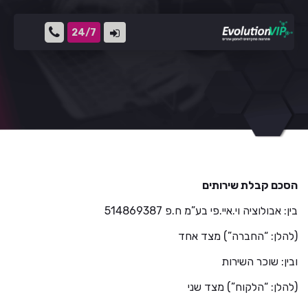
24/7
הסכם קבלת שירותים
בין: אבולוציה וי.איי.פי בע”מ ח.פ 514869387
(להלן: “החברה”) מצד אחד
ובין: שוכר השירות
(להלן: “הלקוח”) מצד שני