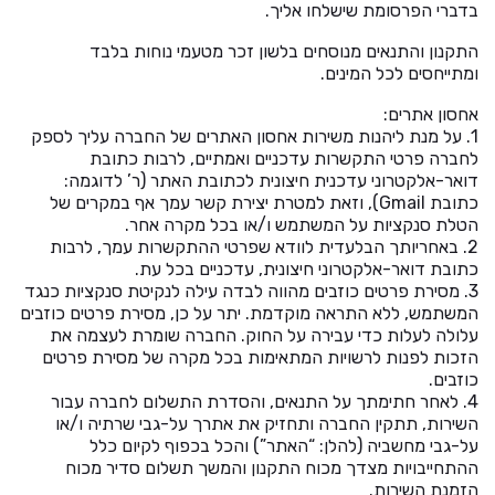
בדברי הפרסומת שישלחו אליך.
התקנון והתנאים מנוסחים בלשון זכר מטעמי נוחות בלבד
ומתייחסים לכל המינים.
אחסון אתרים:
1. על מנת ליהנות משירות אחסון האתרים של החברה עליך לספק
לחברה פרטי התקשרות עדכניים ואמתיים, לרבות כתובת
דואר-אלקטרוני עדכנית חיצונית לכתובת האתר (ר’ לדוגמה:
כתובת Gmail), וזאת למטרת יצירת קשר עמך אף במקרים של
הטלת סנקציות על המשתמש ו/או בכל מקרה אחר.
2. באחריותך הבלעדית לוודא שפרטי ההתקשרות עמך, לרבות
כתובת דואר-אלקטרוני חיצונית, עדכניים בכל עת.
3. מסירת פרטים כוזבים מהווה לבדה עילה לנקיטת סנקציות כנגד
המשתמש, ללא התראה מוקדמת. יתר על כן, מסירת פרטים כוזבים
עלולה לעלות כדי עבירה על החוק. החברה שומרת לעצמה את
הזכות לפנות לרשויות המתאימות בכל מקרה של מסירת פרטים
כוזבים.
4. לאחר חתימתך על התנאים, והסדרת התשלום לחברה עבור
השירות, תתקין החברה ותחזיק את אתרך על-גבי שרתיה ו/או
על-גבי מחשביה (להלן: “האתר”) והכל בכפוף לקיום כלל
ההתחייבויות מצדך מכוח התקנון והמשך תשלום סדיר מכוח
הזמנת השירות.