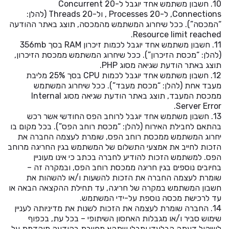
10. חשבון משתמש אחד יוגבל ל-20 Concurrent
Connections, ל-20 Processes , ול-20 Threads (להלן:
“המכסה”). ככל שיחרוג המשתמש מהמכסה, תוצג באתר ההודעה
Resource limit reached.
11. חשבון משתמש אחד יוגבל לכמות זיכרון RAM בסך 356mb
(להלן: “מכסת הזיכרון”). ככל שיחרוג המשתמש ממכסת הזיכרון,
תוצג באתר הודעת שגיאה מסוג PHP.
12. חשבון משתמש אחד יוגבל לכמות CPU בסך 25% מליבת
מעבד אחת (להלן: “מכסת מעבד”). ככל שיחרוג המשתמש
ממכסת המעבד, תוצג באתר הודעת שגיאה מסוג Internal
Server Error.
13. חשבון משתמש אחד יוגבל לרוחב הפס החודשי אשר רכש
בהתאם לחבילת האירוח (להלן: “מכסת רוחב הפס”). בכל מקום בו
יחרוג המשתמש ממכסת רוחב הפס, שומרת לעצמה החברה את
הזכות לחייב את אמצעי התשלום של המשתמש בגין החריגה מרוחב
הפס. למשתמש הזכות להודיע לחברה בכתב כי אינו מעוניין
בחיובים נוספים בגין חריגה ממכסת רוחב הפס, ובמקרה זה –
שומרת לעצמה החברה את הזכות להשעות ו/או להשהות את
חשבון המשתמש במקרה של חריגה, עד תחילת ההקצאה הבאה או
עד לרכישת מכסה נוספת על-ידי המשתמש.
14. החברה שומרת לעצמה את הזכות לשנות את מדיניותה לעניין
שימוש סביר ו/או מגבלות האחסון השיתופי – בכל עת, בכפוף
לשיקול דעתה הבלעדי ומבלי שתהא מחויבת בהודעה מוקדמת על