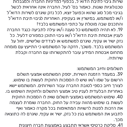
שירות גיבוי לתיבת הדוא”ל, בכפוף למדיניות החברה ולמגבלות
טכנולוגיות שונות. כאמור בס’ לעיל, החברה אינה אחראית לכשל
בגיבוי מכל סוג שהוא וכפועל יוצא, לכל נזק שיגרם לשירות הדוא”ל
ו/או למשתמש, במישרין או בעקיפין. האחריות לגיבוי תיבת הדוא”ל
והתכנים שבה מוטלת על כתפי המשתמש בלבד!
19. לא תהיה למשתמש כל טענה ו/או עילה לתביעה כנגד החברה
לעניין אבטחת תיבת הדוא”ל ו/או גיבוי התוכן כמפורט דלעיל. כל
נזק ישיר או עקיף, שיגרם למשתמש או לצדדים שלישיים, יחול על
המשתמש בלבד. משכך, חזקה על המשתמש כי התייעץ עם מומחה
מתחום אבטחת המידע עובר להתקשרותו עם החברה וקבלת
שירותיה.
תשלומים וחיוב המשתמש:
39. במעמד הזמנת השירות, יספק המשתמש אמצעי תשלום
הרשום על שמו ו/או שיש לו הסמכות החוקית לעשות בו שימוש,
לצורך חיוב כספי לטובת החברה עבור השירותים. המשתמש יישא
באחריות הבלעדית לעניין טיב אמצעי התשלום ולחוקיות השימוש בו.
40. שימוש המשתמש באמצעי תשלום שאין לו הסמכות החוקית
לעשות בו שימוש מהווה עבירה על החוק. החברה שומרת לעצמה
את הזכות לפנות לרשויות המתאימות בכל מקרה כאמור ואף
לתבוע את המשתמש בגין כל נזק, ישיר או עקיף, שיגרם לה כתוצאה
מכך.
41. סליקת כרטיסי אשראי תתבצע באמצעות חברה חיצונית