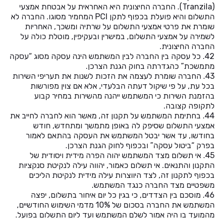
(Tranzila). החברה החיצונית היא האחראית על אבטחת אמצעי
התשלום והיא פועלת בכפוף לתקן PCI המחמיר מסוגו. החברה לא
שומרת את פרטי אמצעי התשלום על שרתיה ומשכך, האחריות
לשמירה על אמצעי התשלום, במישרין ובעקיפין, מוטלת כולה על
החברה החיצונית.
42. כל עסקה בין החברה לבין המשתמש הינה עסקה מסוג “עסקה
מתמשכת” כהגדרתה בחוק הגנת הצרכן.
43. החברה שומרת לעצמה את הזכות לשנות את תעריפי השירות
בכל עת, על פי שיקול דעתה הבלעדי, אלא אם צוין מפורשות
בהזמנת השירות כי המשתמש ייהנה מהשירות במחיר קבוע
לתקופה קצובה.
44. בחתימת המשתמש על תקנון זה, מאשר הוא לחברה לחייב את
אמצעי התשלום שסיפק לה באופן מתמשך ומתחדש, חודש
בחודשו, עד אשר יבטל המשתמש את העסקה בהתאם לאמור
בפרק “ביטול עסקה” ובכפוף לחוק הגנת הצרכן.
45. אי תשלום מצד המשתמש יהוה הפרה מידית ויסודית של
התקנון והתנאים. אי תשלום כאמור, יהווה עילה לנקיטת סנקציות
בכפוף לתקנון זה, לצד היווצרות עילה מידית לנקיטת הליכים
משפטיים מצד החברה כנגד המשתמש.
46. מוסכם בין הצדדים, כי בגין כל יום איחור בתשלום, יפצה
המשתמש את החברה בסכום של 10% מדמי השימוש החודשיים,
מהמועד בו היה אמור לשלם המשתמש ועד ליום התשלום בפועל.