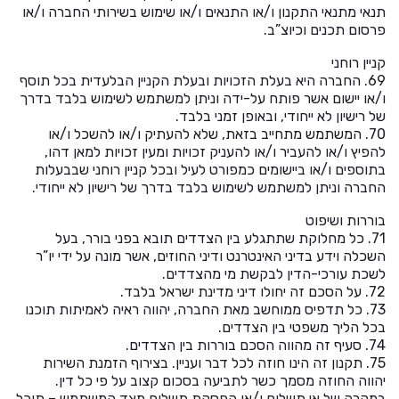
תנאי מתנאי התקנון ו/או התנאים ו/או שימוש בשירותי החברה ו/או
פרסום תכנים וכיוצ”ב.
קניין רוחני
69. החברה היא בעלת הזכויות ובעלת הקניין הבלעדית בכל תוסף
ו/או יישום אשר פותח על-ידה וניתן למשתמש לשימוש בלבד בדרך
של רישיון לא ייחודי, ובאופן זמני בלבד.
70. המשתמש מתחייב בזאת, שלא להעתיק ו/או להשכל ו/או
להפיץ ו/או להעביר ו/או להעניק זכויות ומעין זכויות למאן דהו,
בתוספים ו/או ביישומים כמפורט לעיל ובכל קניין רוחני שבבעלות
החברה וניתן למשתמש לשימוש בלבד בדרך של רישיון לא ייחודי.
בוררות ושיפוט
71. כל מחלוקת שתתגלע בין הצדדים תובא בפני בורר, בעל
השכלה וידע בדיני האינטרנט ודיני החוזים, אשר מונה על ידי יו”ר
לשכת עורכי-הדין לבקשת מי מהצדדים.
72. על הסכם זה יחולו דיני מדינת ישראל בלבד.
73. כל תדפיס ממוחשב מאת החברה, יהווה ראיה לאמיתות תוכנו
בכל הליך משפטי בין הצדדים.
74. סעיף זה מהווה הסכם בוררות בין הצדדים.
75. תקנון זה הינו חוזה לכל דבר ועניין. בצירוף הזמנת השירות
יהווה החוזה מסמך כשר לתביעה בסכום קצוב על פי כל דין.
במקרה של אי תשלום ו/או הפסקת תשלום מצד המשתמש – תוכל