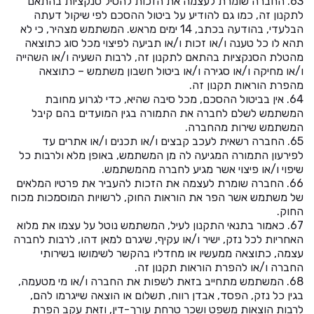
63. החברה שומרת לעצמה את הזכות להטיל סנקציות בהתאם
לתקנון זה, כמו גם להודיע על ביטול ההסכם לפי שיקול דעתה
הבלעדי, בהודעה בכתב, 14 ימים מראש. המשתמש מצהיר, כי לא
תהא לו כל טענה ו/או זכות ו/או תביעה לפיצוי מכל סוג כתוצאה
מהטלת הסנקציות בהתאם לתקנון זה, לרבות השעיה ו/או השהייה
ו/או מחיקה ו/או סגירה ו/או ביטול חשבון משתמש – כתוצאה
מהפרת הוראות תקנון זה.
64. אין בביטול ההסכם, מכל סיבה שהיא, כדי לגרוע מחובת
המשתמש לשלם לחברה את התמורה בגין המועדים בהם קיבל
המשתמש שירות מהחברה.
65. החברה רשאית לעכב קבצים ו/או תכנים ו/או אתרים עד
לפירעון התמורה המגיעה לה מן המשתמש, באופן מלא ולרבות כל
שיפוי ו/או פיצוי אשר מגיע לחברה מהמשתמש.
66. החברה שומרת לעצמה את הזכות להעביר את פרטיו המלאים
של משתמש אשר הפר את הוראות החוק, לרשויות המוסמכות מכוח
החוק.
67. כאמור בתנאי התקנון לעיל, המשתמש נוטל על עצמו את מלוא
האחריות לכל נזק, ישיר ו/או עקיף, שיגרם למאן דהו, לרבות לחברה
עצמה, כתוצאה ממעשיו או מחדליו בהקשר לשימושו בשירותי
החברה ו/או להפרת הוראות תקנון זה.
68. המשתמש מתחייב בזאת לשפות את החברה ו/או מי מטעמה,
בגין כל נזק, הפסד, אבדן רווח, תשלום או הוצאה שייגרמו להם,
לרבות הוצאות משפט ושכר טרחת עורך-דין, וזאת עקב הפרת