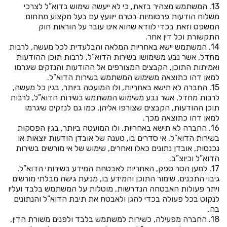
13. המשתמש מצהיר בזאת, כי לא ייעשה שימוש בדוא”ל לצרכי
משלוח הודעות פרסומיות בטרם ייוועץ עם בעל מקצוע מתחום
המשפט וזאת בכדי לוודא שהוא אינו עובר על הוראות חוק
התקשורת וכל דין אחר.
14. המשתמש יישא באחריות המלאה והבלעדית לכל מעשה, לרבות
מחדל, אשר נבע משימושו בשירות הדוא”ל, לרבות תוכן ההודעות
ואמיתות התוכן, הקבצים המצורפים אל ההודעות והנזקים שיגרמו
למאן דהו כתוצאה משימוש המשתמש בשירות הדוא”ל.
15. החברה לא תישא באחריות, ולו המועטה ביותר, בגין כל מעשה,
לרבות מחדל, אשר נבע משימוש המשתמש בשירות הדוא”ל, לרבות
תוכן ההודעות, הקבצים שצורפו אליהן, כמו גם לנזקים שיגרמו
למאן דהו כתוצאה מכך.
16. החברה לא תישא באחריות, ולו המועטה ביותר, בגין הפסקות
בשירות הדוא”ל, אי סדרים בו, טענה של אובדן הודעות יוצאות או
נכנסות, אובדן נתונים כאלו ואחרים, שימוש של אי מורשים בשירות
הדוא”ל וכיוצ”ב.
17. למען הסר ספק, האחריות לאבטחת המידע בשירותי הדוא”ל,
גיבוי התכנים, שימור התוכן והמידע בו, מניעת גישה מבלתי מורשים
ויתר פעולות האבטחה הנדרשות, מוטלות על המשתמש בלבד ועליו
לנקוט בכל פעולה בכדי להגן ולאבטח את תיבת הדוא”ל והנתונים
בה.
18. החברה מפעילה, כשירות למשתמש בלבד ולפנים משורת הדין,