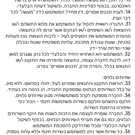
האינטרנט, בכפוף למדיניות החברה, ולשיקול דעתה הבלעדי.
14. לעניין תכנים אסורים, דין מחדל המשתמש כדין “מעשה” לכל
דבר ועניין.
31. החברה רשאית להטיל על המשתמש את מלוא התשלום ו/או
ההוצאות ו/או השיפויים ו/או הנזקים אשר יגרמו לה כתוצאה
מהפרת המשתמש את הסעיפים לעיל – לרבות הוצאות בגין פעולות
טכניות, שעות עבודת מתכנת, עלויות משפטיות שונות ובכללן
שכר-טרחת עורך-דין.
32. המשתמש יהא האחראי היחיד והבלעדי לכל נזק שנגרם למאן
דהו, לרבות לחברה עצמה, כתוצאה מהפרתו את התקנון ו/או
התנאים בכלל, והפרת פרק ‘תכנים אסורים’ בפרט.
שירותים נלווים:
33. הוראות התקנון והתנאים שפורטו לעיל, יחולו במלואם, ללא סייג,
על כלל השירותים הנלווים שמספקת החברה, הן בהווה והן בעתיד.
34. החברה מספקת לקהל משתמשותיה מגוון שירותים נלווים,
חלקם בתשלום וחלקם כשירות משתמשות חינמי – הכול כפי
שיפורט בהזמנת השירות.
35. החברה שומרת לעצמה את הזכות לשנות את היקף השירותים
הנלווים, כמו גם את תעריף השירותים הנלווים, בכפוף לשיקול
דעתה הבלעדי ומבלי שתזדקק להסכמת המשתמש.
36. כל שירות אשר ניתן למשתמש כשירות חינמי וללא עלות נוספת,