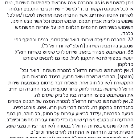
ניתן למשתמש as is והחברה אינה אחראית למהימנות השירות, טיבו
או לכל אספקט הקשור בו. ר’ למשל – שירות גיבוי התכנים הנלווה
לשירות אחסון האתרים, אשר החברה אינה אחראית לטיבו ו/או לכל
שימוש בו לרבות אבדן תכנים, שיבוש תכנים וכל אשר נובע הימנו.
השימוש בשירותים החינמיים הנלווים הינו על אחריות המשתמש
בלבד.
37. החברה מפעילה שירותי דואר אלקטרוני, בנפח ובהיקף כפי
שנקבע בהזמנת השירות (להלן: “שירות דוא”ל”).
38. המשתמש מצהיר בזאת, שידוע לו כי שימוש בשירות דוא”ל
ייעשה בכפוף לתנאי התקנון לעיל, כמו גם לתנאים שיפורטו
כדלקמן:
1. אין להשתמש בשירות הדוא”ל למטרת משלוח “דואר זבל”
(spam), מכתבי שרשרת ושאר מרעין, בניגוד להוראות חוק
התקשורת ו/או כל חוק אחר. משלוח דבר פרסום באמצעות שירות
הדוא”ל שייעשה בניגוד לחוק יגרור סנקציות מצד החברה וכן יחייב
את המשתמש בפיצוי החברה בגין כל נזק שיגרם לה.
2. אין להשתמש בשירות הדוא”ל למטרת הפצה של תכנים אסורים
כהגדרתם בתקנון זה, לרבות דברי לשון הרע, איום, פורנוגרפיה,
פגיעה בפרטיות, עידוד לביצוע עבירות על החוק, כל חומר, הן בגוף
ההודעה והן בקובץ מצורף שיש בו כדי להוות עבירת מחשב וכיוצ”ב.
3. אין להשתמש בשירות הדוא”ל במטרה ו/או תוך יצירת מצגי שווא,
הטעיית אדם, הזדהות או התחזות לאדם אחר וכיוצ”ב.