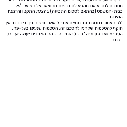
החברה לתבוע את המגיע לה ברשות ההוצאה אל הפועל ו/או
בבית-המשפט (בהתאם לסכום התביעה) בהצגת התקנון והזמנת
השירות.
76. האמור בהסכם זה, ממצה את כל אשר מוסכם בין הצדדים. אין
תוקף להסכמות שקדמו להסכם זה, הסכמות שנעשו בעל-פה,
הליכי משא ומתן וכיוצ”ב. כל שינוי בהסכמת הצדדים ייעשה אך ורק
בכתב.
איך יוצרים מסד נתונים ב mySQL
איך לגבות את חשבון הCpanel שלך
איך לבדוק את שטח האחסון בדיסק