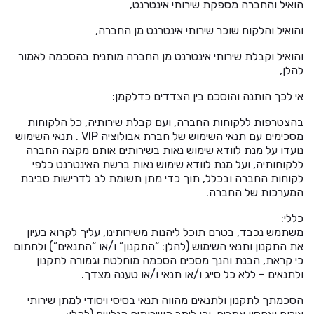
הואיל והחברה מספקת שירותי אינטרנט,
והואיל והלקוח שוכר שירותי אינטרנט מן החברה,
והואיל וקבלת שירותי אינטרנט מן החברה מותנית בהסכמה לאמור
להלן,
אי לכך הותנה והוסכם בין הצדדים כדלקמן:
בהצטרפות ללקוחות החברה, ועם קבלת שירותיה, כל הלקוחות
מסכימים עם תנאי השימוש של חברת אבולוציה VIP . תנאי השימוש
נועדו על מנת לוודא שימוש נאות בשירותים אותם מקצה החברה
ללקוחותיה, ועל מנת לוודא שימוש נאות ברשת האינטרנט כלפי
לקוחות החברה ובכלל, תוך כדי מתן תשומת לב לדרישות סביבת
המערכות של החברה.
כללי:
משתמש נכבד, בטרם תוכל ליהנות משירותינו, עליך לקרוא בעיון
את התקנון ותנאי השימוש (להלן: “התקנון” ו/או “התנאים”) ולחתום
כי קראת, הבנת והנך מסכים הסכמה מוחלטת וגמורה לתקנון
ולתנאים – ללא כל סייג ו/או תנאי ו/או טענה מצדך.
הסכמתך לתקנון ולתנאים מהווה תנאי בסיסי ויסודי למתן שירותי