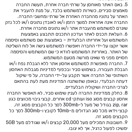
5. באם האתר מאוחסן על שרתי חברה אחרת, תעשה החברה
מאמצים סבירים, כשירות למשתמש בלבד, על מנת להעביר את
האתר על נתוניו מהחברה האחרת אל שרתי ומחשבי החברה.
החברה אינה אחראית למשך הזמן ו/או לאובדן נתונים ו/או לכל נזק
שיגרם למשתמש מהעברת אתר ו/או נתונים מחברה אחרת.
6. העלאת תכנים לאתר ועדכון התכנים תתבצע באמצעות
המשתמש ועל אחריותו הבלעדית – באמצעות שם משתמש וסיסמה
אשר יוקצו על-ידי החברה ויאפשרו למשתמש גישה אל לוח השליטה
של האתר. באחריות המשתמש לוודא כי שם המשתמש והסיסמה
חסויים מפני מי שאינו מורשה מטעם המשתמש.
7. החברה מאפשרת למשתמש אחסון אתר ללא הגבלת נפח ו/או
הגבלת תעבורה, בשימוש סביר ובכפוף למדיניות מגבלות האחסון
השיתופי של החברה אשר תקבע על-ידי החברה, על פי שיקול
דעתה הבלעדי, ובאופן שתשתנה המדיניות מעת לעת בהתאם
לצרכי החברה ושיקוליה הבלעדיים.
8. כחלק ממדיניות החברה לעניין שימוש סביר, לא תאפשר החברה
אחסון קבצים מסוג iso ועותקי cd אחרים, קבצי גיבוי מכווצים כגון
zip, rar בגודל של מעל ל-300mb לסך כל הקבצים מסוג זה,
קבצי וידאו מכל סוג הגדולים מ-10mb לקובץ ו-300mb לסך כל
הקבצים מסוג זה.
9. חשבונות המכילים מעל 20,000 קבצים ו/או שגודלם מעל 5GB
ימשיכו לפעול כרגיל, אך לא יגובו.