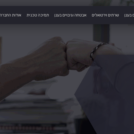
 בענן
שרתים וירטואלים
אבטחה וגיבויים בענן
תמיכה טכנית
אודות החברה