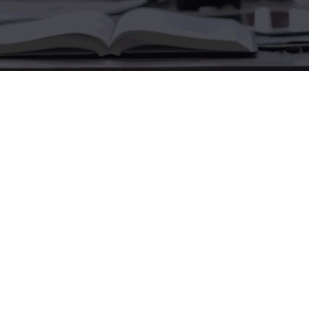
על מנת להוסיף דומיין חדש לחבילה שלכם בצעו את הצעדים
הבאים:
1. כנסו לממשק הניהול
בכתובת
https://wsp.evhost.co.il
והזינו את שם המשתמש
והסיסמא שלכם2. במסך הראשי לחצו על Domains
3. במסך ניהול הדומיינים לחצו על הכפתור Add
Domain
4. בחרו את סוג הדומיין אותו אתם רוצים להוסיף.