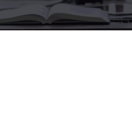
אם ברצונכם להעלות קבצים לאתר שלכם / חשבון
האיחסון. FTP הוא הדרכה הטובה ביותר לעשות כן.
על מנת ליצור חשבון FTP עליכם להיכנס לממשק הניהול
בכתובת
https://wsp.evhost.co.il
להזין את שם
המשתמש והסיסמא שלכם ולעקוב אחר הצעדים הבאים:
1. במסך הראשי אנא לחצו על FTP Accounts
2. במסך ניהול חשבונות ה FTP לחצו על Create FTP