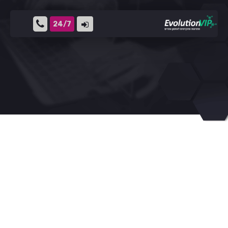
24/7
שרתי VPS – ומחשוב ענן
מה זה שרת וירטואלי – VPS ?