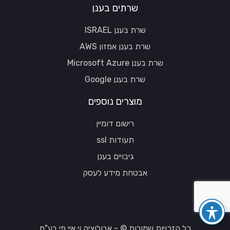
שרתים בענן
שרת בענן ISRAEL
שרת בענן אמזון AWS
שרת בענן Microsoft Azure
שרת בענן Google
מוצרים נוספים
רישום דומיין
תעודות ssl
גיבויים בענן
אבטחת מידע לעסק
כל הזכויות שמורות © - אבולוציה וי.איי.פי בע"מ